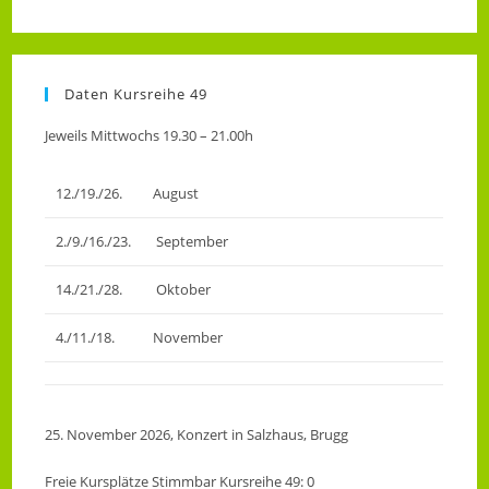
Daten Kursreihe 49
Jeweils Mittwochs 19.30 – 21.00h
12./19./26.
August
2./9./16./23.
September
14./21./28.
Oktober
4./11./18.
November
25. November 2026, Konzert in Salzhaus, Brugg
Freie Kursplätze Stimmbar Kursreihe 49: 0