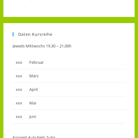
Daten Kursreihe
Jeweils Mittwochs 19.30 – 21.00h
xxx
Februar
xxx
März
xxx
April
xxx
Mai
xxx
Juni
Konzert Aula Feld, Suhr