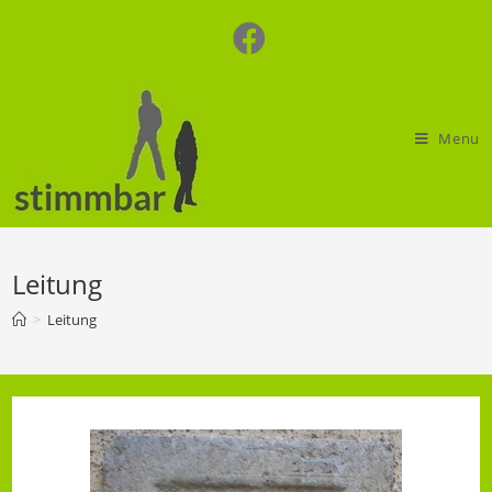
Skip
to
content
Menu
Leitung
>
Leitung